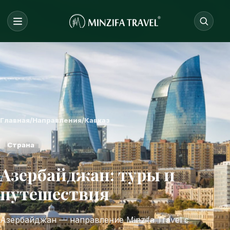
Главная
/
Направления
/
Кавказ
Страна
Азербайджан: туры и
путешествия
Азербайджан — направление Minzifa Travel с