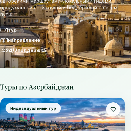
авторскими маршрутами, локальными гидами,
продуманной логистикой и поддержкой на всем
пути.
1
тур
1
направление
24/7
поддержка
Туры по Азербайджан
Индивидуальный тур