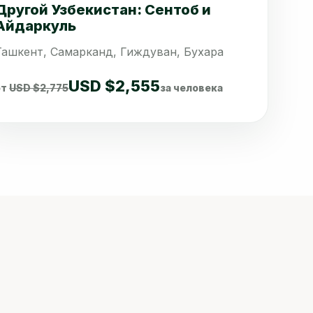
Другой Узбекистан: Сентоб и
Айдаркуль
Ташкент, Самарканд, Гиждуван, Бухара
USD $2,555
от
USD $2,775
за человека