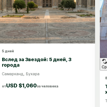
5 дней
Сравнить
Вслед за Звездой: 5 дней, 3
города
Ср
Самарканд, Бухара
USD $1,060
от
за человека