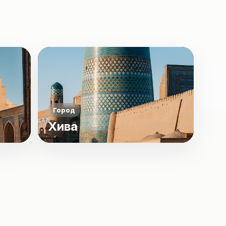
Город
Хива