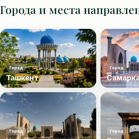
Города и места направле
Город
Город
Ташкент
Самарк
Город
Город