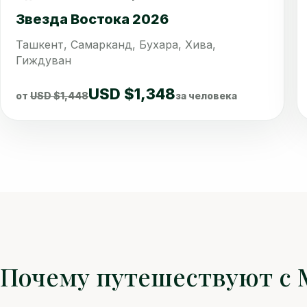
Звезда Востока 2026
Ташкент, Самарканд, Бухара, Хива,
Гиждуван
USD $1,348
от
USD $1,448
за человека
Почему путешествуют с M