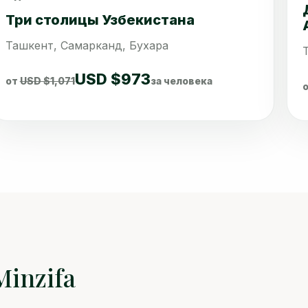
Сравнить
Три столицы Узбекистана
Ташкент, Самарканд, Бухара
USD $973
от
USD $1,071
за человека
inzifa