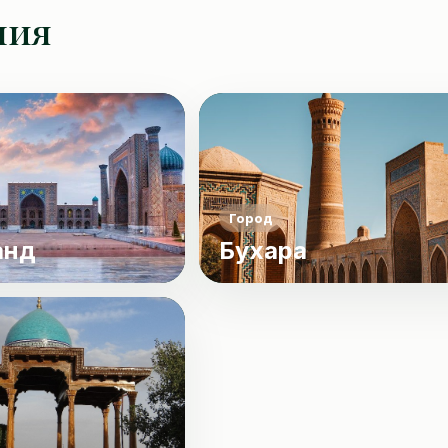
ния
Город
анд
Бухара