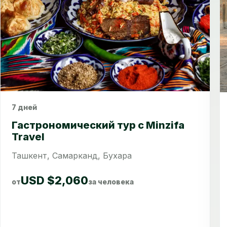
7 дней
Сравнить
Гастрономический тур с Minzifa
Travel
Ташкент, Самарканд, Бухара
USD $2,060
от
за человека