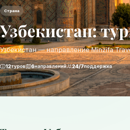
Страна
Узбекистан: ту
Узбекистан — направление Minzifa Trave
12
6
24/7
туров
направлений
поддержка