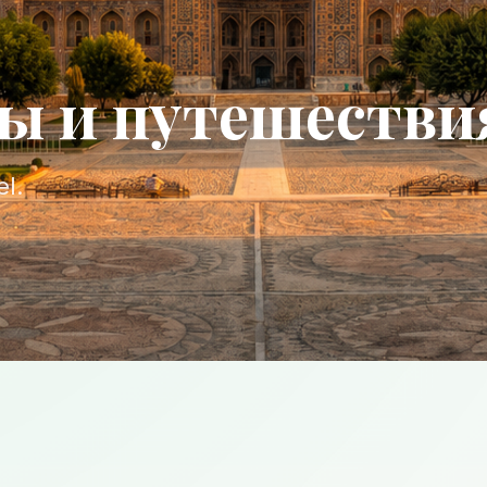
ры и путешестви
l.