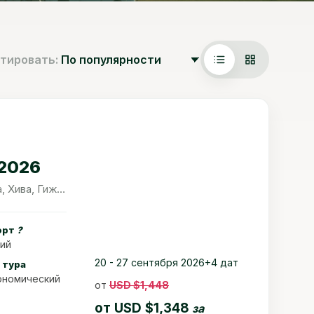
тировать:
 2026
Ташкент, Самарканд, Бухара, Хива, Гиждуван
орт
?
ий
20 - 27 сентября 2026
+4 дат
 тура
ономический
от
USD $1,448
от
USD $1,348
за