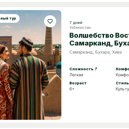
ный тур
7 дней
Узбекистан
Волшебство Вос
Самарканд, Бух
Хива
Самарканд, Бухара, Хива
Сложность
?
Комф
Легкая
Комфо
Возраст
Стиль
6+
Культ