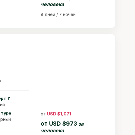
человека
8 дней / 7 ночей
а
орт
?
ий
 тура
от
USD $1,071
урный
от
USD $973
за
человека