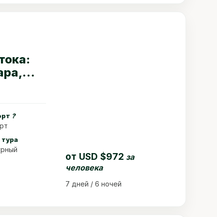
тока:
ара,
орт
?
рт
 тура
урный
от
USD $972
за
человека
7 дней / 6 ночей