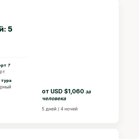
й: 5
орт
?
рт
 тура
урный
от
USD $1,060
за
человека
5 дней / 4 ночей