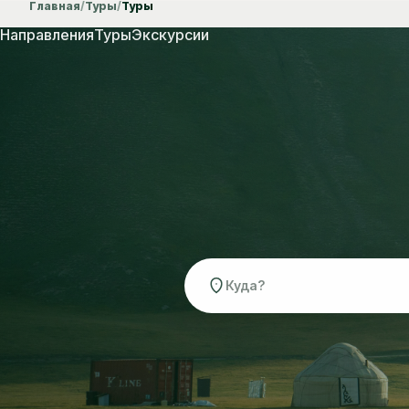
Главная
/
Туры
/
Туры
Направления
Туры
Экскурсии