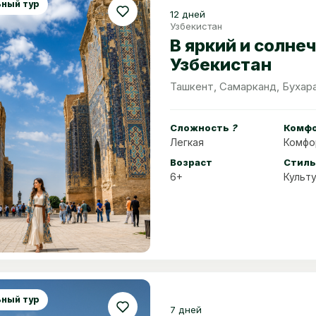
ный тур
12 дней
Узбекистан
В яркий и солне
Узбекистан
Ташкент, Самарканд, Бухара
Сложность
?
Комф
Легкая
Комфо
Возраст
Стиль
6+
Культ
ный тур
7 дней