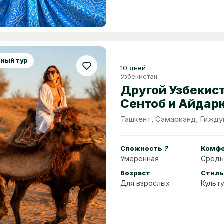
ный тур
10 дней
Узбекистан
Другой Узбекис
Сентоб и Айдар
Ташкент, Самарканд, Гижду
Сложность
?
Комф
Умеренная
Средн
Возраст
Стиль
Для взрослых
Культ