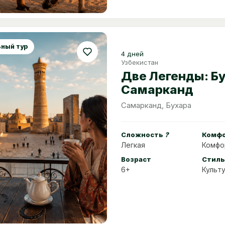
ный тур
4 дней
Узбекистан
Две Легенды: Бу
Самарканд
Самарканд, Бухара
Сложность
?
Комф
Легкая
Комфо
Возраст
Стиль
6+
Культ