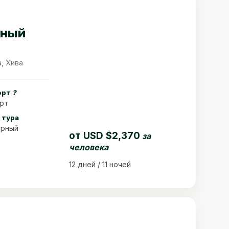
чный
, Хива
орт
?
рт
 тура
урный
от
USD $2,370
за
человека
12 дней / 11 ночей