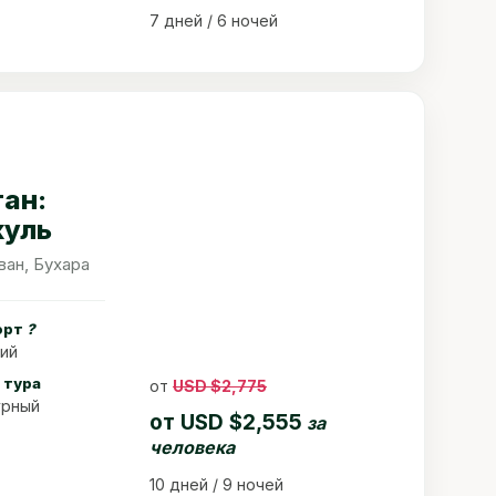
7 дней / 6 ночей
тан:
куль
ван, Бухара
орт
?
ий
 тура
от
USD $2,775
урный
от
USD $2,555
за
человека
10 дней / 9 ночей