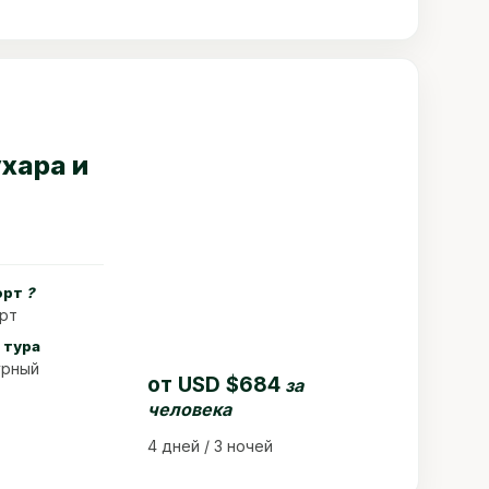
хара и
орт
?
рт
 тура
урный
от
USD $684
за
человека
4 дней / 3 ночей