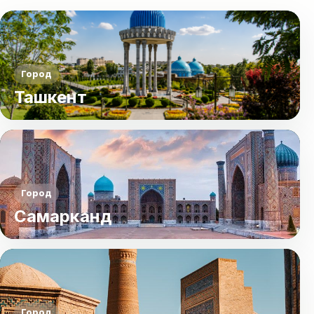
Город
Ташкент
Город
Самарканд
Город