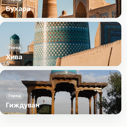
Бухара
Город
Хива
Город
Гиждуван