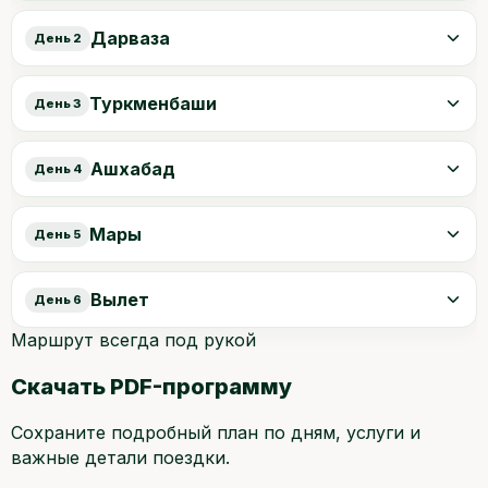
Дарваза
День 2
Туркменбаши
День 3
Ашхабад
День 4
Мары
День 5
Вылет
День 6
Маршрут всегда под рукой
Скачать PDF-программу
Сохраните подробный план по дням, услуги и
важные детали поездки.