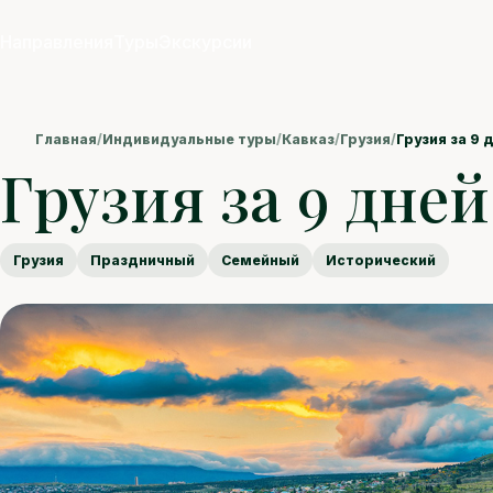
Направления
Туры
Экскурсии
Главная
/
Индивидуальные туры
/
Кавказ
/
Грузия
/
Грузия за 9 
Грузия за 9 дней
Грузия
Праздничный
Семейный
Исторический