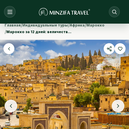
/
/
/
Главная
Индивидуальные туры
Африка
Марокко
/
Марокко за 12 дней: величественные дюны и красота культуры