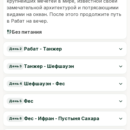
крупнейших мечетей в мире, известной своей
замечательной архитектурой и потрясающими
видами на океан. После этого продолжите путь
в Рабат на вечер.
Без питания
Рабат - Танжер
День 2
Танжер - Шефшауэн
День 3
Шефшауэн - Фес
День 4
Фес
День 5
Фес - Ифран - Пустыня Сахара
День 6