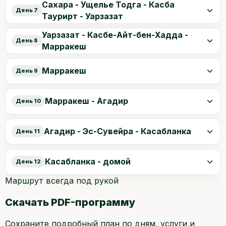
Сахара - Ущелье Тодга - Касба
День 7
Таурирт - Уарзазат
Уарзазат - Касбе-Айт-бен-Хадда -
День 8
Марракеш
Марракеш
День 9
Марракеш - Агадир
День 10
Агадир - Эс-Сувейра - Касабланка
День 11
Касабланка - домой
День 12
Маршрут всегда под рукой
Скачать PDF-программу
Сохраните подробный план по дням, услуги и