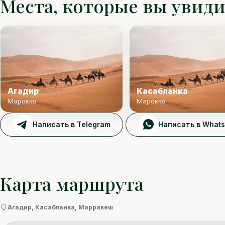
Места, которые вы увид
Агадир
Касабланка
Марокко
Марокко
Написать в Telegram
Написать в What
Марракеш
Карта маршрута
Агадир, Касабланка, Марракеш