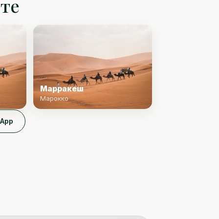
ите
Марракеш
Марокко
sApp