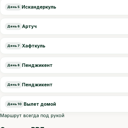
Искандеркуль
День 5
Артуч
День 6
Хафткуль
День 7
Пенджикент
День 8
Пенджикент
День 9
Вылет домой
День 10
Маршрут всегда под рукой