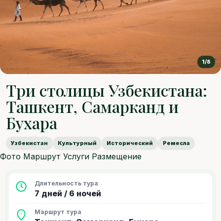
1/8
Три столицы Узбекистана:
Ташкент, Самарканд и
Бухара
Узбекистан
Культурный
Исторический
Ремесла
Фото
Маршрут
Услуги
Размещение
Длительность тура
7 дней / 6 ночей
Маршрут тура