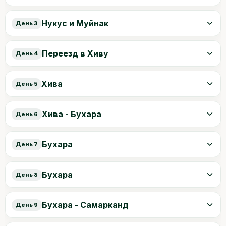
Нукус и Муйнак
День 3
Переезд в Хиву
День 4
Хива
День 5
Хива - Бухара
День 6
Бухара
День 7
Бухара
День 8
Бухара - Самарканд
День 9