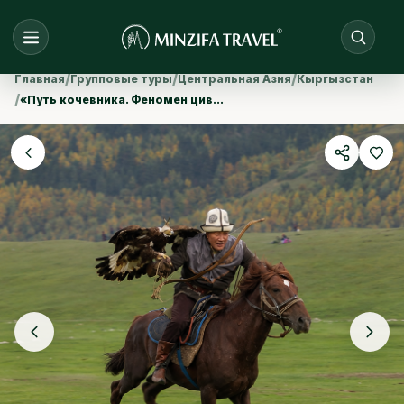
/
/
/
Главная
Групповые туры
Центральная Азия
Кыргызстан
/
«Путь кочевника. Феномен цивилизации»