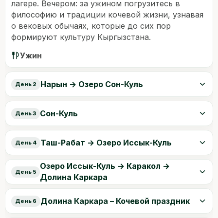
лагере. Вечером: за ужином погрузитесь в
философию и традиции кочевой жизни, узнавая
о вековых обычаях, которые до сих пор
формируют культуру Кыргызстана.
Ужин
Нарын → Озеро Сон-Куль
День 2
Сон-Куль
День 3
Таш-Рабат → Озеро Иссык-Куль
День 4
Озеро Иссык-Куль → Каракол →
День 5
Долина Каркара
Долина Каркара – Кочевой праздник
День 6