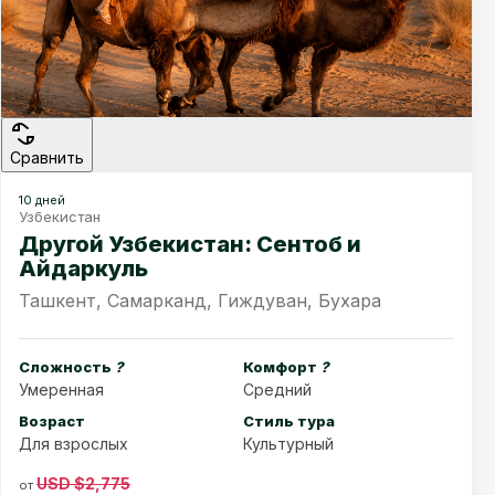
Сравнить
10 дней
Узбекистан
Другой Узбекистан: Сентоб и
Айдаркуль
Ташкент, Самарканд, Гиждуван, Бухара
Сложность
?
Комфорт
?
Умеренная
Средний
Возраст
Стиль тура
Для взрослых
Культурный
USD $2,775
от