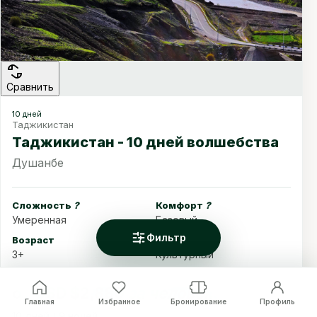
Сравнить
10 дней
Таджикистан
Таджикистан - 10 дней волшебства
Душанбе
Сложность
?
Комфорт
?
Умеренная
Базовый
Фильтр
Возраст
Стиль тура
3+
Культурный
от
USD $2,880
за человека
Главная
Избранное
Бронирование
Профиль
10 дней / 9 ночей