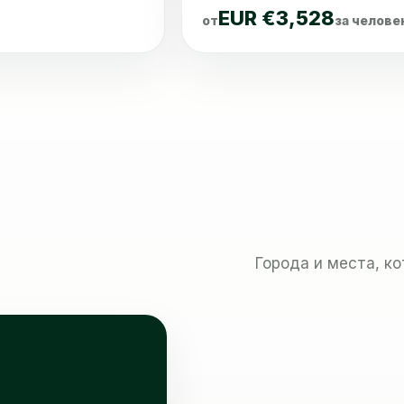
EUR €3,528
от
за челове
Города и места, к