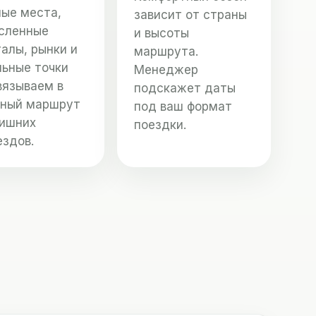
ные места,
зависит от страны
сленные
и высоты
алы, рынки и
маршрута.
льные точки
Менеджер
вязываем в
подскажет даты
чный маршрут
под ваш формат
лишних
поездки.
ездов.