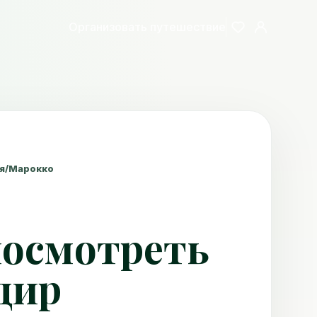
Организовать путешествие
я
/
Марокко
посмотреть
дир