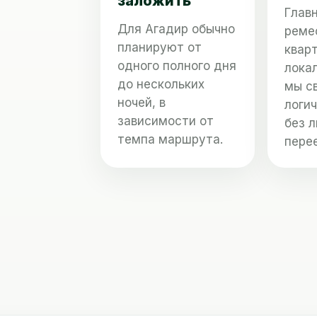
заложить
Глав
Для Агадир обычно
реме
планируют от
кварт
одного полного дня
лока
до нескольких
мы с
ночей, в
логи
зависимости от
без 
темпа маршрута.
пере