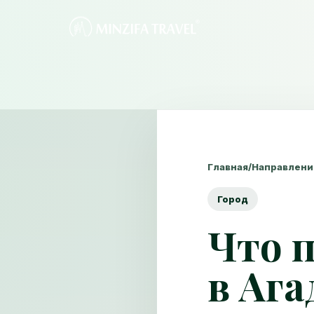
Главная
/
Направлени
Город
Что 
в Ага