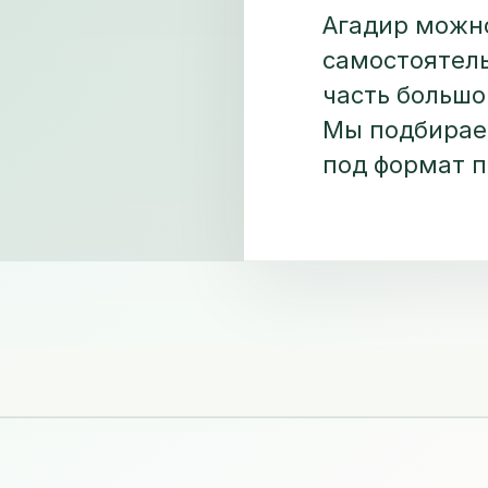
Агадир можно
самостоятель
часть большо
Мы подбираем
под формат п