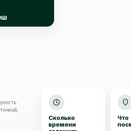
еш
дность
точкой.
Сколько
Что
времени
пос